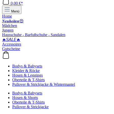
0,00 €*
Menü
Home
𝑵𝒆𝒖𝒉𝒆𝒊𝒕𝒆𝒏😍
Mädchen
Jungen
Hausschuhe - Barfußschuhe - Sandalen
🔥𝘚𝘈𝘓𝘌🔥
Accessoires
Gutscheine
Bodys & Babysets
Kleider & Röcke
Hosen & Leggings
Oberteile & T-Shirts
Pullover & Strickjacke & Wintermantel
Bodys & Babysets
Hosen & Shorts
Oberteile & T-Shirts
Pullover & Strickjacke