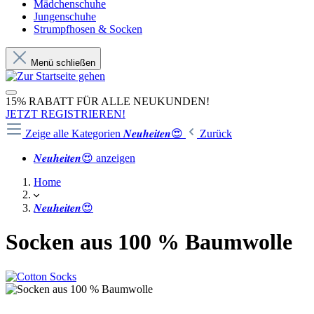
Mädchenschuhe
Jungenschuhe
Strumpfhosen & Socken
Menü schließen
15% RABATT FÜR ALLE NEUKUNDEN!
JETZT REGISTRIEREN!
Zeige alle Kategorien
𝑵𝒆𝒖𝒉𝒆𝒊𝒕𝒆𝒏😍
Zurück
𝑵𝒆𝒖𝒉𝒆𝒊𝒕𝒆𝒏😍 anzeigen
Home
𝑵𝒆𝒖𝒉𝒆𝒊𝒕𝒆𝒏😍
Socken aus 100 % Baumwolle