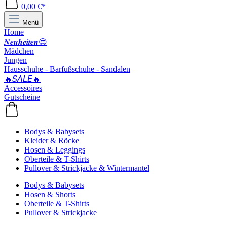
0,00 €*
Menü
Home
𝑵𝒆𝒖𝒉𝒆𝒊𝒕𝒆𝒏😍
Mädchen
Jungen
Hausschuhe - Barfußschuhe - Sandalen
🔥𝘚𝘈𝘓𝘌🔥
Accessoires
Gutscheine
Bodys & Babysets
Kleider & Röcke
Hosen & Leggings
Oberteile & T-Shirts
Pullover & Strickjacke & Wintermantel
Bodys & Babysets
Hosen & Shorts
Oberteile & T-Shirts
Pullover & Strickjacke