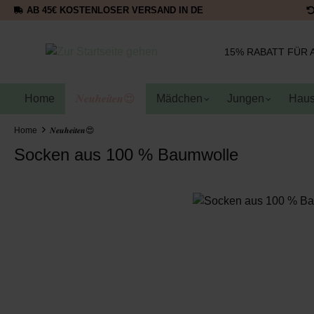
AB 45€ KOSTENLOSER VERSAND IN DE
15% RABATT FÜR 
Home
𝑵𝒆𝒖𝒉𝒆𝒊𝒕𝒆𝒏😍
Mädchen
Jungen
Haus
Home
𝑵𝒆𝒖𝒉𝒆𝒊𝒕𝒆𝒏😍
Socken aus 100 % Baumwolle