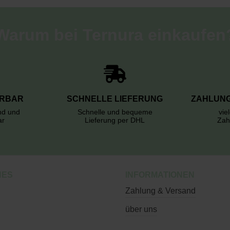
Warum bei Ternura einkaufen
ERBAR
SCHNELLE LIEFERUNG
ZAHLUNG
rnd und
Schnelle und bequeme
vie
ar
Lieferung per DHL
Zah
HES
INFORMATIONEN
Zahlung & Versand
über uns