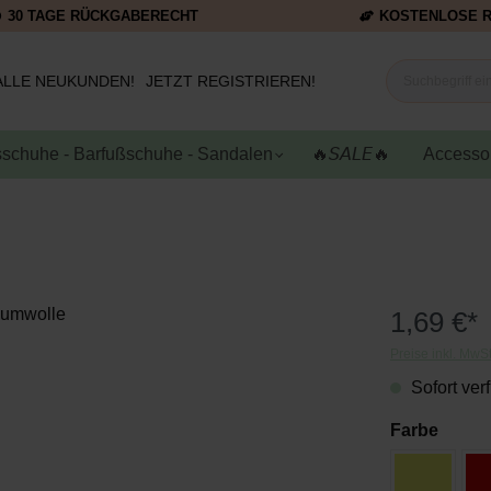
30 TAGE RÜCKGABERECHT
KOSTENLOSE 
ALLE NEUKUNDEN!
JETZT REGISTRIEREN!
schuhe - Barfußschuhe - Sandalen
🔥𝘚𝘈𝘓𝘌🔥
Accesso
1,69 €*
Preise inkl. MwS
Sofort verf
Farbe