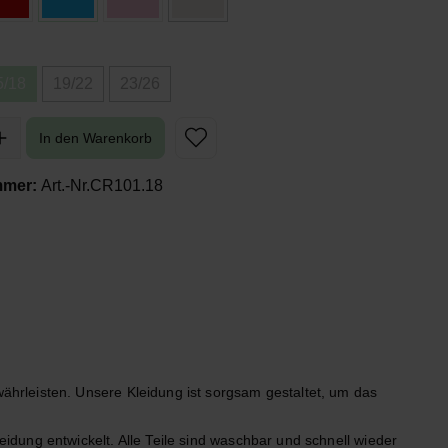
5/18
19/22
23/26
In den Warenkorb
mmer:
Art.-Nr.CR101.18
hrleisten. Unsere Kleidung ist sorgsam gestaltet, um das 
dung entwickelt. Alle Teile sind waschbar und schnell wieder 