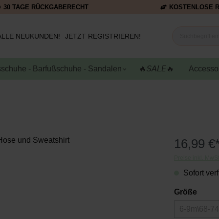
30 TAGE RÜCKGABERECHT
KOSTENLOSE 
ALLE NEUKUNDEN!
JETZT REGISTRIEREN!
schuhe - Barfußschuhe - Sandalen
🔥𝘚𝘈𝘓𝘌🔥
Accesso
16,99 €
Preise inkl. MwS
Sofort verf
Größe
6-9m\68-7