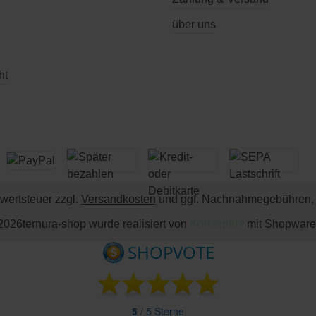
über uns
ht
rwertsteuer zzgl.
Versandkosten
und ggf. Nachnahmegebühren, 
2026
ternura-shop wurde realisiert von
Konzept84
mit Shopware