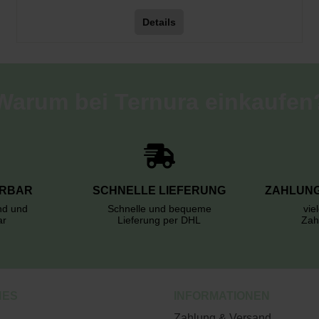
Details
Warum bei Ternura einkaufen
ERBAR
SCHNELLE LIEFERUNG
ZAHLUNG
rnd und
Schnelle und bequeme
vie
ar
Lieferung per DHL
Zah
HES
INFORMATIONEN
Zahlung & Versand