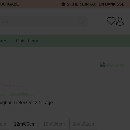
RÜCKGABE
SICHER EINKAUFEN DANK SSL
ires
Gutscheine
*
vorher 21,99 €*
t. zzgl. Versandkosten
ügbar, Lieferzeit: 2-5 Tage
4cm
12m\80cm
18m\86cm
24m\92cm