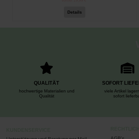
vorher 19,99 €*
Details
QUALITÄT
SOFORT LIEF
hochwertige Materialien und
viele Artikel lage
Qualität
sofort lieferb
RECHTLIC
KUNDENSERVICE
AGB's