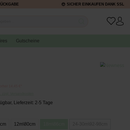
RÜCKGABE
SICHER EINKAUFEN DANK SSL
ires
Gutscheine
orher 14,45 €*
t. zzgl. Versandkosten
ügbar, Lieferzeit: 2-5 Tage
4cm
12m\80cm
18m\86cm
24-30m\92-98cm