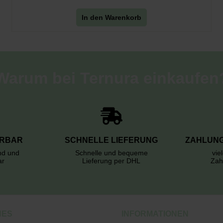
In den Warenkorb
Warum bei Ternura einkaufen
ERBAR
SCHNELLE LIEFERUNG
ZAHLUNG
rnd und
Schnelle und bequeme
vie
ar
Lieferung per DHL
Zah
HES
INFORMATIONEN