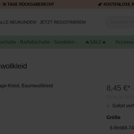
30 TAGE RÜCKGABERECHT
KOSTENLOSE 
ALLE NEUKUNDEN!
JETZT REGISTRIEREN!
schuhe - Barfußschuhe - Sandalen
🔥𝘚𝘈𝘓𝘌🔥
Accesso
wollkleid
8,45 €*
v
Preise inkl. MwS
Sofort verf
Größe
6-9m\68-7