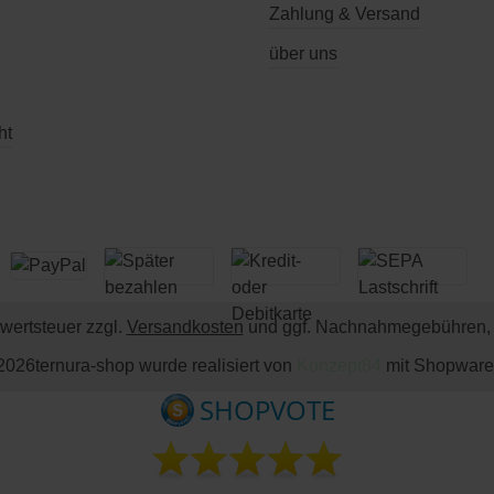
Zahlung & Versand
über uns
ht
rwertsteuer zzgl.
Versandkosten
und ggf. Nachnahmegebühren, 
2026
ternura-shop wurde realisiert von
Konzept84
mit Shopware