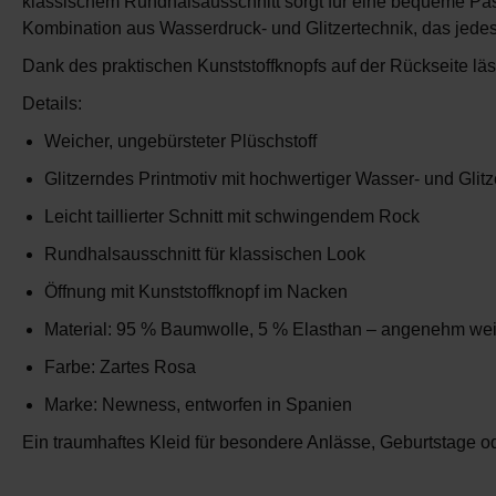
klassischem Rundhalsausschnitt sorgt für eine bequeme Passfor
Kombination aus Wasserdruck- und Glitzertechnik, das jedes 
Dank des praktischen Kunststoffknopfs auf der Rückseite läss
Details:
Weicher, ungebürsteter Plüschstoff
Glitzerndes Printmotiv mit hochwertiger Wasser- und Glit
Leicht taillierter Schnitt mit schwingendem Rock
Rundhalsausschnitt für klassischen Look
Öffnung mit Kunststoffknopf im Nacken
Material: 95 % Baumwolle, 5 % Elasthan – angenehm wei
Farbe: Zartes Rosa
Marke:
Newness
, entworfen in Spanien
Ein traumhaftes Kleid für besondere Anlässe, Geburtstage ode