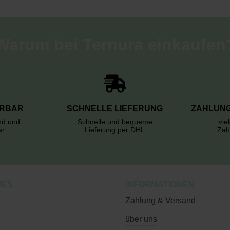
Warum bei Ternura einkaufen
ERBAR
SCHNELLE LIEFERUNG
ZAHLUNG
rnd und
Schnelle und bequeme
vie
ar
Lieferung per DHL
Zah
HES
INFORMATIONEN
Zahlung & Versand
über uns