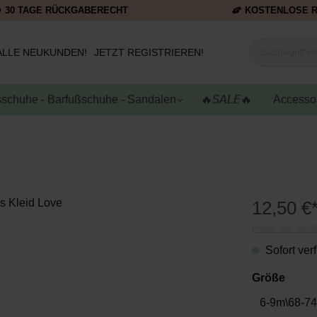
30 TAGE RÜCKGABERECHT
KOSTENLOSE 
ALLE NEUKUNDEN!
JETZT REGISTRIEREN!
schuhe - Barfußschuhe - Sandalen
🔥𝘚𝘈𝘓𝘌🔥
Accesso
12,50 €
Preise inkl. MwS
Sofort verf
Größe
6-9m\68-7