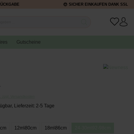
RÜCKGABE
SICHER EINKAUFEN DANK SSL
ires
Gutscheine
*
t. zzgl. Versandkosten
ügbar, Lieferzeit: 2-5 Tage
4cm
12m\80cm
18m\86cm
24-30m\92-98cm