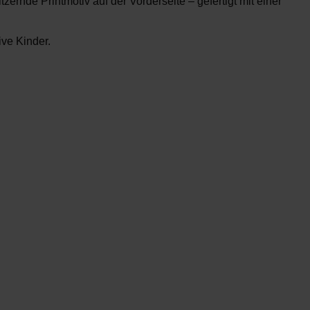
zernde Printmotiv auf der Vorderseite – gefertigt mit einer
ive Kinder.