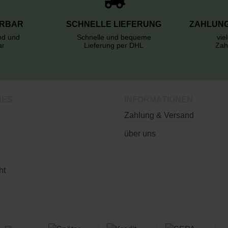
ERBAR
SCHNELLE LIEFERUNG
ZAHLUNG
rnd und
Schnelle und bequeme
vie
ar
Lieferung per DHL
Zah
HES
INFORMATIONEN
Zahlung & Versand
über uns
ht