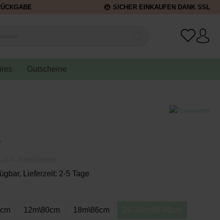
RÜCKGABE
SICHER EINKAUFEN DANK SSL
ires
Gutscheine
*
t. zzgl. Versandkosten
ügbar, Lieferzeit: 2-5 Tage
4cm
12m\80cm
18m\86cm
24-30m\92-98cm