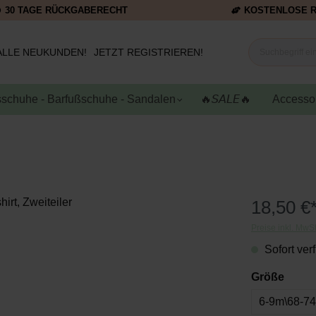
30 TAGE RÜCKGABERECHT
KOSTENLOSE 
ALLE NEUKUNDEN!
JETZT REGISTRIEREN!
schuhe - Barfußschuhe - Sandalen
🔥𝘚𝘈𝘓𝘌🔥
Accesso
18,50 €
Preise inkl. MwS
Sofort verf
Größe
6-9m\68-7