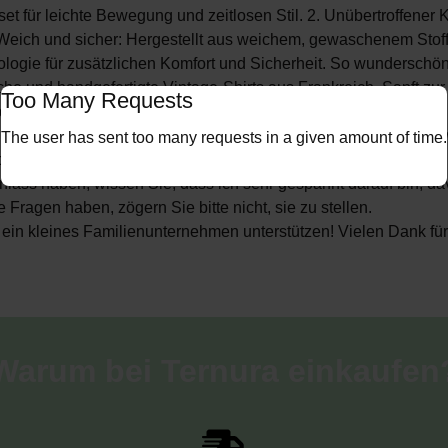
 für leichte Bewegung und zeitlosen Stil. 2. Unübertroffener K
3. Weich und sicher: Hergestellt aus weichem, gewaschenem Stoff
ologie für zusätzlichen Komfort und Sicherheit. So wunderschön
he und handgefertigte Vintage-Shirts aus Frankreich. Sanft zu
Too Many Requests
, bequem und dennoch hübsch.
für mich behalten, denn sie sind einfach umwerfend! Es ist sc
The user has sent too many requests in a given amount of time.
eider für Ihre kleinen Lieblinge für einen ganz besonderen Anlas
lass haben, wissen Sie, dass ich sehr gespannt darauf bin, dav
ragen haben, zögern Sie bitte nicht, sie zu stellen.
ie ein kleines Familienunternehmen unterstützen! Vielen Dank 
Warum bei Ternura einkaufen