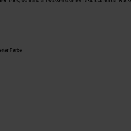
elten Look, während ein
wasserbasierter Textdruck auf der Rück
erter Farbe