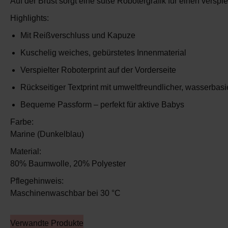
Auf der
Brust sorgt eine süße Robotergrafik
für einen verspi
Highlights:
Mit Reißverschluss und Kapuze
Kuschelig weiches, gebürstetes Innenmaterial
Verspielter Roboterprint auf der Vorderseite
Rückseitiger Textprint mit umweltfreundlicher, wasserbasi
Bequeme Passform – perfekt für aktive Babys
Farbe:
Marine (Dunkelblau)
Material:
80% Baumwolle, 20% Polyester
Pflegehinweis:
Maschinenwaschbar bei 30 °C
Verwandte Produkte