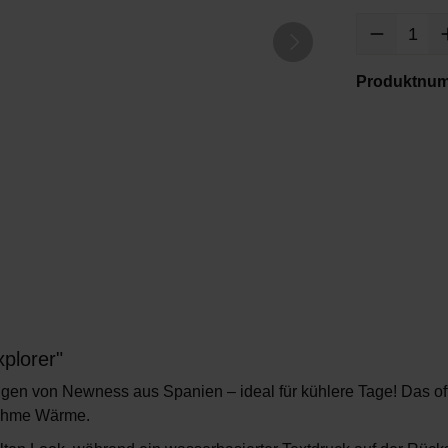
Produktnu
xplorer"
ngen von
Newness
aus Spanien – ideal für kühlere Tage! Das
o
ehme Wärme.