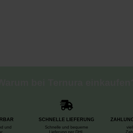
Warum bei Ternura einkaufen
ERBAR
SCHNELLE LIEFERUNG
ZAHLUNG
rnd und
Schnelle und bequeme
vie
ar
Lieferung per DHL
Zah