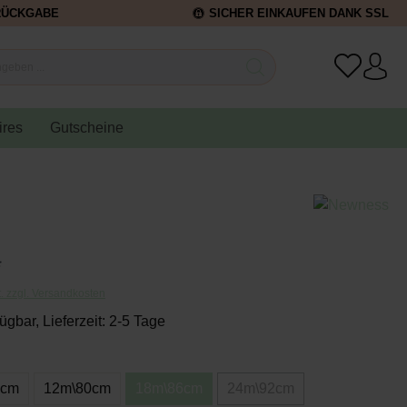
RÜCKGABE
SICHER EINKAUFEN DANK SSL
ires
Gutscheine
*
t. zzgl. Versandkosten
ügbar, Lieferzeit: 2-5 Tage
4cm
12m\80cm
18m\86cm
24m\92cm