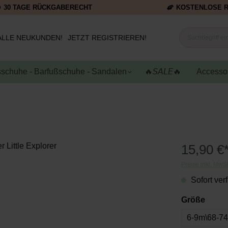
30 TAGE RÜCKGABERECHT
KOSTENLOSE 
ALLE NEUKUNDEN!
JETZT REGISTRIEREN!
schuhe - Barfußschuhe - Sandalen
🔥𝘚𝘈𝘓𝘌🔥
Accesso
15,90 €
Preise inkl. MwS
Sofort verf
Größe
6-9m\68-7