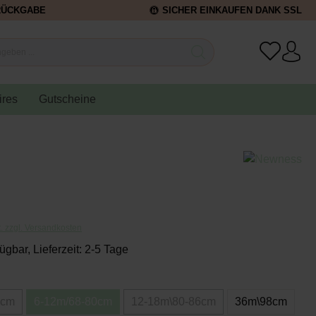
RÜCKGABE
SICHER EINKAUFEN DANK SSL
ires
Gutscheine
t. zzgl. Versandkosten
ügbar, Lieferzeit: 2-5 Tage
8cm
6-12m/68-80cm
12-18m\80-86cm
36m\98cm