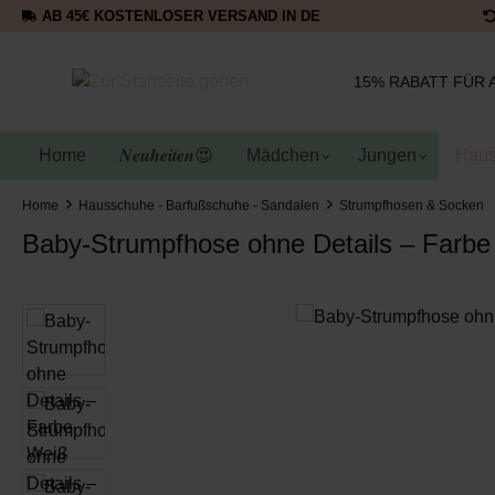
AB 45€ KOSTENLOSER VERSAND IN DE
15% RABATT FÜR 
Home
𝑵𝒆𝒖𝒉𝒆𝒊𝒕𝒆𝒏😍
Mädchen
Jungen
Haus
Home
Hausschuhe - Barfußschuhe - Sandalen
Strumpfhosen & Socken
Baby-Strumpfhose ohne Details – Farb