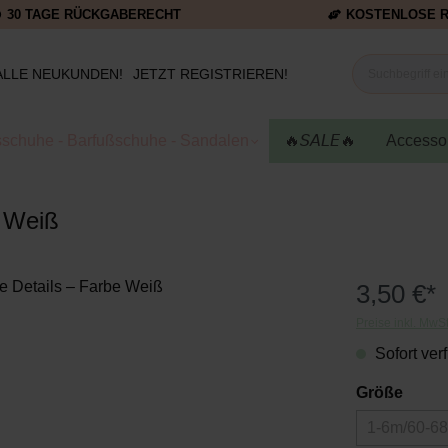
30 TAGE RÜCKGABERECHT
KOSTENLOSE 
ALLE NEUKUNDEN!
JETZT REGISTRIEREN!
schuhe - Barfußschuhe - Sandalen
🔥𝘚𝘈𝘓𝘌🔥
Accesso
e Weiß
3,50 €*
Preise inkl. MwS
Sofort verf
Größe
1-6m/60-6