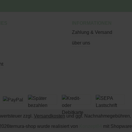
HES
INFORMATIONEN
Zahlung & Versand
über uns
ht
rwertsteuer zzgl.
Versandkosten
und ggf. Nachnahmegebühren, 
2026
ternura-shop wurde realisiert von
Konzept84
mit Shopware